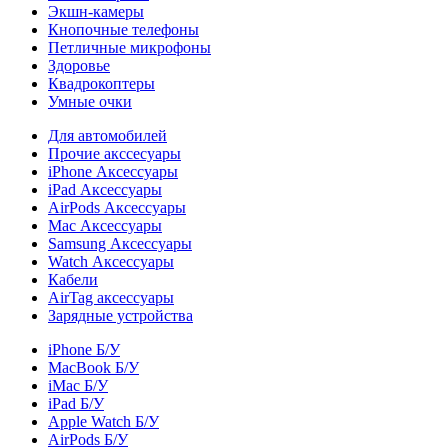
Экшн-камеры
Кнопочные телефоны
Петличные микрофоны
Здоровье
Квадрокоптеры
Умные очки
Для автомобилей
Прочие акссесуары
iPhone Аксессуары
iPad Аксессуары
AirPods Аксессуары
Mac Аксессуары
Samsung Аксессуары
Watch Аксессуары
Кабели
AirTag аксессуары
Зарядные устройства
iPhone Б/У
MacBook Б/У
iMac Б/У
iPad Б/У
Apple Watch Б/У
AirPods Б/У