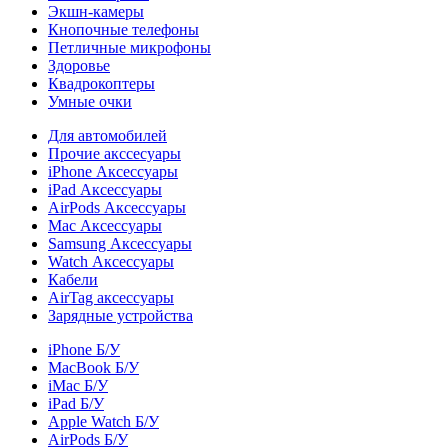
Экшн-камеры
Кнопочные телефоны
Петличные микрофоны
Здоровье
Квадрокоптеры
Умные очки
Для автомобилей
Прочие акссесуары
iPhone Аксессуары
iPad Аксессуары
AirPods Аксессуары
Mac Аксессуары
Samsung Аксессуары
Watch Аксессуары
Кабели
AirTag аксессуары
Зарядные устройства
iPhone Б/У
MacBook Б/У
iMac Б/У
iPad Б/У
Apple Watch Б/У
AirPods Б/У