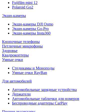
Fujifilm mini 12
Polaroid Go2
Экшн-камеры
Экшн-камеры DJI Osmo
Экшн-камеры Go-Pro
Экшн-камеры Insta360
Кнопочные телефоны
Петличные микрофоны
Здоровье
Квадрокоптеры
Умные очки
Стедикамы и Моноподы
Умные очки RayBan
Для автомобилей
Автомобильные зарядные устройства
Держатели
Автомобильные таблички для номеров
Беспроводные адаптеры CarPlay
Прочие акссесуары