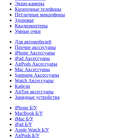
Экшн-камеры
Кнопочные телефоны
Петличные микрофоны
Здоровье
Квадрокоптеры
Умные очки
Для автомобилей
Прочие акссесуары
iPhone Аксессуары
iPad Аксессуары
AirPods Аксессуары
Mac Аксессуары
Samsung Аксессуары
Watch Аксессуары
Кабели
AirTag аксессуары
Зарядные устройства
iPhone Б/У
MacBook Б/У
iMac Б/У
iPad Б/У
Apple Watch Б/У
AirPods Б/У