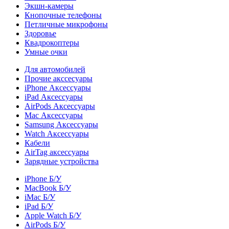
Экшн-камеры
Кнопочные телефоны
Петличные микрофоны
Здоровье
Квадрокоптеры
Умные очки
Для автомобилей
Прочие акссесуары
iPhone Аксессуары
iPad Аксессуары
AirPods Аксессуары
Mac Аксессуары
Samsung Аксессуары
Watch Аксессуары
Кабели
AirTag аксессуары
Зарядные устройства
iPhone Б/У
MacBook Б/У
iMac Б/У
iPad Б/У
Apple Watch Б/У
AirPods Б/У