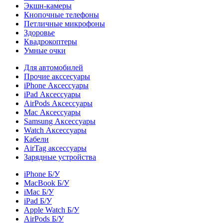
Экшн-камеры
Кнопочные телефоны
Петличные микрофоны
Здоровье
Квадрокоптеры
Умные очки
Для автомобилей
Прочие акссесуары
iPhone Аксессуары
iPad Аксессуары
AirPods Аксессуары
Mac Аксессуары
Samsung Аксессуары
Watch Аксессуары
Кабели
AirTag аксессуары
Зарядные устройства
iPhone Б/У
MacBook Б/У
iMac Б/У
iPad Б/У
Apple Watch Б/У
AirPods Б/У