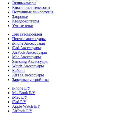
Экшн-камеры
Кнопочные телефоны
Петличные микрофоны
Здоровье
Квадрокоптеры
Умные очки
Для автомобилей
Прочие акссесуары
iPhone Аксессуары
iPad Аксессуары
AirPods Аксессуары
Mac Аксессуары
Samsung Аксессуары
Watch Аксессуары
Кабели
AirTag аксессуары
Зарядные устройства
iPhone Б/У
MacBook Б/У
iMac Б/У
iPad Б/У
Apple Watch Б/У
AirPods Б/У