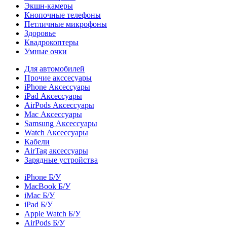
Экшн-камеры
Кнопочные телефоны
Петличные микрофоны
Здоровье
Квадрокоптеры
Умные очки
Для автомобилей
Прочие акссесуары
iPhone Аксессуары
iPad Аксессуары
AirPods Аксессуары
Mac Аксессуары
Samsung Аксессуары
Watch Аксессуары
Кабели
AirTag аксессуары
Зарядные устройства
iPhone Б/У
MacBook Б/У
iMac Б/У
iPad Б/У
Apple Watch Б/У
AirPods Б/У