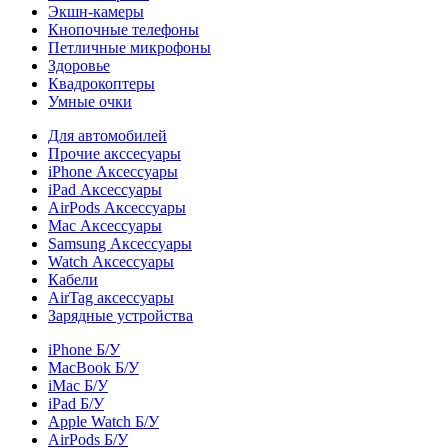
Экшн-камеры
Кнопочные телефоны
Петличные микрофоны
Здоровье
Квадрокоптеры
Умные очки
Для автомобилей
Прочие акссесуары
iPhone Аксессуары
iPad Аксессуары
AirPods Аксессуары
Mac Аксессуары
Samsung Аксессуары
Watch Аксессуары
Кабели
AirTag аксессуары
Зарядные устройства
iPhone Б/У
MacBook Б/У
iMac Б/У
iPad Б/У
Apple Watch Б/У
AirPods Б/У