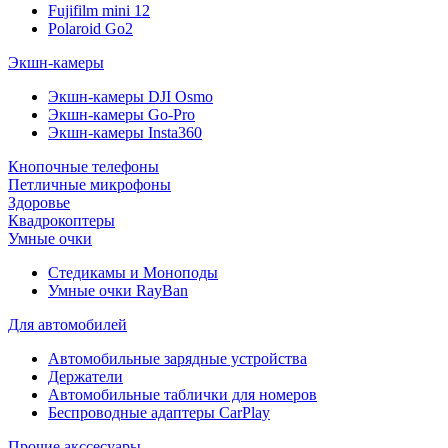
Fujifilm mini 12
Polaroid Go2
Экшн-камеры
Экшн-камеры DJI Osmo
Экшн-камеры Go-Pro
Экшн-камеры Insta360
Кнопочные телефоны
Петличные микрофоны
Здоровье
Квадрокоптеры
Умные очки
Стедикамы и Моноподы
Умные очки RayBan
Для автомобилей
Автомобильные зарядные устройства
Держатели
Автомобильные таблички для номеров
Беспроводные адаптеры CarPlay
Прочие акссесуары