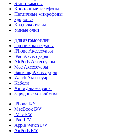
Экшн-камеры
Кнопочные телефоны
Петличные микрофоны
Здоровье
Квадрокоптеры
Умные очки
Для автомобилей
Прочие акссесуары
iPhone Аксессуары
iPad Аксессуары
AirPods Аксессуары
Mac Аксессуары
Samsung Аксессуары
Watch Аксессуары
Кабели
AirTag аксессуары
Зарядные устройства
iPhone Б/У
MacBook Б/У
iMac Б/У
iPad Б/У
Apple Watch Б/У
AirPods Б/У