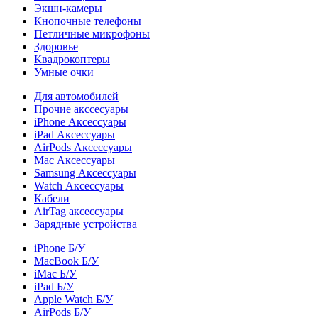
Экшн-камеры
Кнопочные телефоны
Петличные микрофоны
Здоровье
Квадрокоптеры
Умные очки
Для автомобилей
Прочие акссесуары
iPhone Аксессуары
iPad Аксессуары
AirPods Аксессуары
Mac Аксессуары
Samsung Аксессуары
Watch Аксессуары
Кабели
AirTag аксессуары
Зарядные устройства
iPhone Б/У
MacBook Б/У
iMac Б/У
iPad Б/У
Apple Watch Б/У
AirPods Б/У