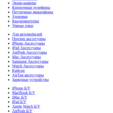
Экшн-камеры
Кнопочные телефоны
Петличные микрофоны
Здоровье
Квадрокоптеры
Умные очки
Для автомобилей
Прочие акссесуары
iPhone Аксессуары
iPad Аксессуары
AirPods Аксессуары
Mac Аксессуары
Samsung Аксессуары
Watch Аксессуары
Кабели
AirTag аксессуары
Зарядные устройства
iPhone Б/У
MacBook Б/У
iMac Б/У
iPad Б/У
Apple Watch Б/У
AirPods Б/У