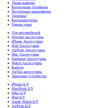
Экшн-камеры
Кнопочные телефоны
Петличные микрофоны
Здоровье
Квадрокоптеры
Умные очки
Для автомобилей
Прочие акссесуары
iPhone Аксессуары
iPad Аксессуары
AirPods Аксессуары
Mac Аксессуары
Samsung Аксессуары
Watch Аксессуары
Кабели
AirTag аксессуары
Зарядные устройства
iPhone Б/У
MacBook Б/У
iMac Б/У
iPad Б/У
Apple Watch Б/У
AirPods Б/У