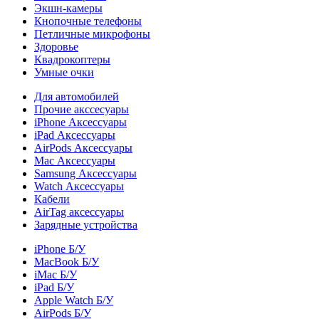
Экшн-камеры
Кнопочные телефоны
Петличные микрофоны
Здоровье
Квадрокоптеры
Умные очки
Для автомобилей
Прочие акссесуары
iPhone Аксессуары
iPad Аксессуары
AirPods Аксессуары
Mac Аксессуары
Samsung Аксессуары
Watch Аксессуары
Кабели
AirTag аксессуары
Зарядные устройства
iPhone Б/У
MacBook Б/У
iMac Б/У
iPad Б/У
Apple Watch Б/У
AirPods Б/У