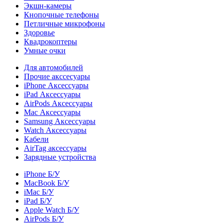
Экшн-камеры
Кнопочные телефоны
Петличные микрофоны
Здоровье
Квадрокоптеры
Умные очки
Для автомобилей
Прочие акссесуары
iPhone Аксессуары
iPad Аксессуары
AirPods Аксессуары
Mac Аксессуары
Samsung Аксессуары
Watch Аксессуары
Кабели
AirTag аксессуары
Зарядные устройства
iPhone Б/У
MacBook Б/У
iMac Б/У
iPad Б/У
Apple Watch Б/У
AirPods Б/У