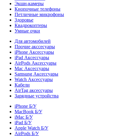
Экшн-камеры
Кнопочные телефоны
Петличные микрофоны
Здоровье
Квадрокоптеры
Умные очки
Для автомобилей
Прочие акссесуары
iPhone Аксессуары
iPad Аксессуары
AirPods Аксессуары
Mac Аксессуары
Samsung Аксессуары
Watch Аксессуары
Кабели
AirTag аксессуары
Зарядные устройства
iPhone Б/У
MacBook Б/У
iMac Б/У
iPad Б/У
Apple Watch Б/У
AirPods Б/У