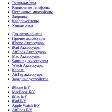
Экшн-камеры
Кнопочные телефоны
Петличные микрофоны
Здоровье
Квадрокоптеры
Умные очки
Для автомобилей
Прочие акссесуары
iPhone Аксессуары
iPad Аксессуары
AirPods Аксессуары
Mac Аксессуары
Samsung Аксессуары
Watch Аксессуары
Кабели
AirTag аксессуары
Зарядные устройства
iPhone Б/У
MacBook Б/У
iMac Б/У
iPad Б/У
Apple Watch Б/У
AirPods Б/У