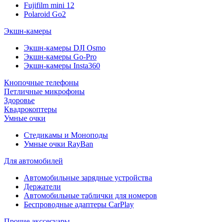
Fujifilm mini 12
Polaroid Go2
Экшн-камеры
Экшн-камеры DJI Osmo
Экшн-камеры Go-Pro
Экшн-камеры Insta360
Кнопочные телефоны
Петличные микрофоны
Здоровье
Квадрокоптеры
Умные очки
Стедикамы и Моноподы
Умные очки RayBan
Для автомобилей
Автомобильные зарядные устройства
Держатели
Автомобильные таблички для номеров
Беспроводные адаптеры CarPlay
Прочие акссесуары