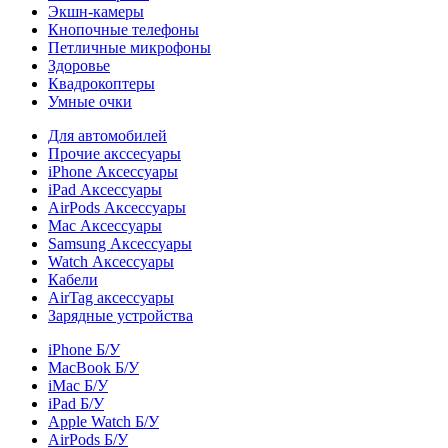
Экшн-камеры
Кнопочные телефоны
Петличные микрофоны
Здоровье
Квадрокоптеры
Умные очки
Для автомобилей
Прочие акссесуары
iPhone Аксессуары
iPad Аксессуары
AirPods Аксессуары
Mac Аксессуары
Samsung Аксессуары
Watch Аксессуары
Кабели
AirTag аксессуары
Зарядные устройства
iPhone Б/У
MacBook Б/У
iMac Б/У
iPad Б/У
Apple Watch Б/У
AirPods Б/У