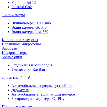
Fujifilm mini 12
Polaroid Go2
Экшн-камеры
Экшн-камеры DJI Osmo
Экшн-камеры Go-Pro
Экшн-камеры Insta360
Кнопочные телефоны
Петличные микрофоны
Здоровье
Квадрокоптеры
Умные очки
Стедикамы и Моноподы
Умные очки RayBan
Для автомобилей
Автомобильные зарядные устройства
Держатели
Автомобильные таблички для номеров
Беспроводные адаптеры CarPlay
Прочие акссесуары