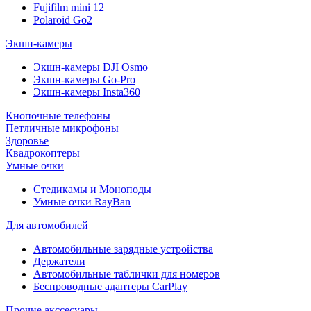
Fujifilm mini 12
Polaroid Go2
Экшн-камеры
Экшн-камеры DJI Osmo
Экшн-камеры Go-Pro
Экшн-камеры Insta360
Кнопочные телефоны
Петличные микрофоны
Здоровье
Квадрокоптеры
Умные очки
Стедикамы и Моноподы
Умные очки RayBan
Для автомобилей
Автомобильные зарядные устройства
Держатели
Автомобильные таблички для номеров
Беспроводные адаптеры CarPlay
Прочие акссесуары