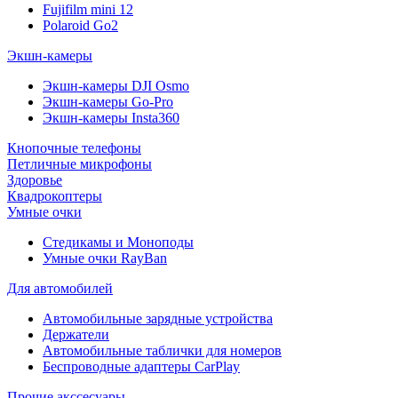
Fujifilm mini 12
Polaroid Go2
Экшн-камеры
Экшн-камеры DJI Osmo
Экшн-камеры Go-Pro
Экшн-камеры Insta360
Кнопочные телефоны
Петличные микрофоны
Здоровье
Квадрокоптеры
Умные очки
Стедикамы и Моноподы
Умные очки RayBan
Для автомобилей
Автомобильные зарядные устройства
Держатели
Автомобильные таблички для номеров
Беспроводные адаптеры CarPlay
Прочие акссесуары