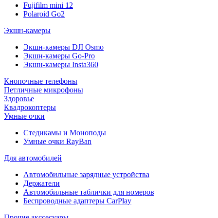
Fujifilm mini 12
Polaroid Go2
Экшн-камеры
Экшн-камеры DJI Osmo
Экшн-камеры Go-Pro
Экшн-камеры Insta360
Кнопочные телефоны
Петличные микрофоны
Здоровье
Квадрокоптеры
Умные очки
Стедикамы и Моноподы
Умные очки RayBan
Для автомобилей
Автомобильные зарядные устройства
Держатели
Автомобильные таблички для номеров
Беспроводные адаптеры CarPlay
Прочие акссесуары