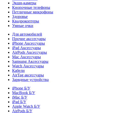
Экшн-камеры
Кнопочные телефоны
Петличные микрофоны
Здоровье
Квадрокоптеры
Умные очки
Для автомобилей
Прочие акссесуары
iPhone Аксессуары
iPad Аксессуары
AirPods Аксессуары
Mac Аксессуары
Samsung Аксессуары
Watch Аксессуары
Кабели
AirTag аксессуары
Зарядные устройства
iPhone Б/У
MacBook Б/У
iMac Б/У
iPad Б/У
Apple Watch Б/У
AirPods Б/У