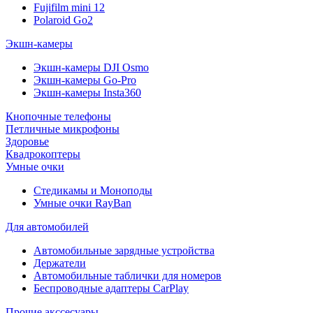
Fujifilm mini 12
Polaroid Go2
Экшн-камеры
Экшн-камеры DJI Osmo
Экшн-камеры Go-Pro
Экшн-камеры Insta360
Кнопочные телефоны
Петличные микрофоны
Здоровье
Квадрокоптеры
Умные очки
Стедикамы и Моноподы
Умные очки RayBan
Для автомобилей
Автомобильные зарядные устройства
Держатели
Автомобильные таблички для номеров
Беспроводные адаптеры CarPlay
Прочие акссесуары