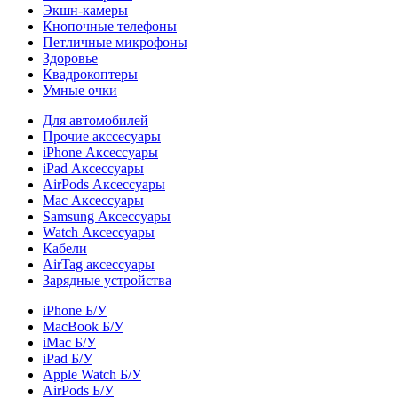
Экшн-камеры
Кнопочные телефоны
Петличные микрофоны
Здоровье
Квадрокоптеры
Умные очки
Для автомобилей
Прочие акссесуары
iPhone Аксессуары
iPad Аксессуары
AirPods Аксессуары
Mac Аксессуары
Samsung Аксессуары
Watch Аксессуары
Кабели
AirTag аксессуары
Зарядные устройства
iPhone Б/У
MacBook Б/У
iMac Б/У
iPad Б/У
Apple Watch Б/У
AirPods Б/У