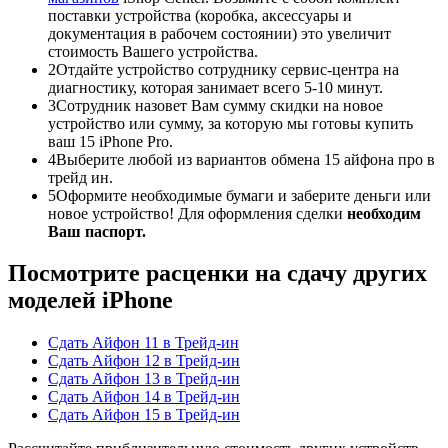
поставки устройства (коробка, аксессуары и
документация в рабочем состоянии) это увеличит
стоимость Вашего устройства.
2
Отдайте устройство сотруднику сервис-центра на
диагностику, которая занимает всего 5-10 минут.
3
Сотрудник назовет Вам сумму скидки на новое
устройство или сумму, за которую мы готовы купить
ваш 15 iPhone Pro.
4
Выберите любой из вариантов обмена 15 айфона про в
трейд ин.
5
Оформите необходимые бумаги и заберите деньги или
новое устройство! Для оформления сделки
необходим
Ваш паспорт.
Посмотрите расценки на сдачу других
моделей iPhone
Сдать Айфон 11 в Трейд-ин
Сдать Айфон 12 в Трейд-ин
Сдать Айфон 13 в Трейд-ин
Сдать Айфон 14 в Трейд-ин
Сдать Айфон 15 в Трейд-ин