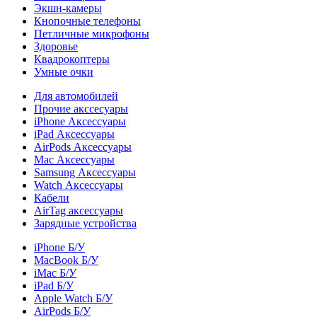
Экшн-камеры
Кнопочные телефоны
Петличные микрофоны
Здоровье
Квадрокоптеры
Умные очки
Для автомобилей
Прочие акссесуары
iPhone Аксессуары
iPad Аксессуары
AirPods Аксессуары
Mac Аксессуары
Samsung Аксессуары
Watch Аксессуары
Кабели
AirTag аксессуары
Зарядные устройства
iPhone Б/У
MacBook Б/У
iMac Б/У
iPad Б/У
Apple Watch Б/У
AirPods Б/У