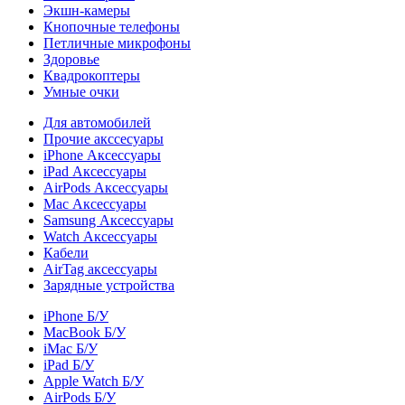
Экшн-камеры
Кнопочные телефоны
Петличные микрофоны
Здоровье
Квадрокоптеры
Умные очки
Для автомобилей
Прочие акссесуары
iPhone Аксессуары
iPad Аксессуары
AirPods Аксессуары
Mac Аксессуары
Samsung Аксессуары
Watch Аксессуары
Кабели
AirTag аксессуары
Зарядные устройства
iPhone Б/У
MacBook Б/У
iMac Б/У
iPad Б/У
Apple Watch Б/У
AirPods Б/У