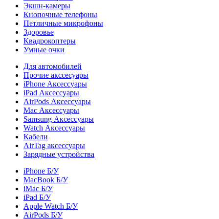
Экшн-камеры
Кнопочные телефоны
Петличные микрофоны
Здоровье
Квадрокоптеры
Умные очки
Для автомобилей
Прочие акссесуары
iPhone Аксессуары
iPad Аксессуары
AirPods Аксессуары
Mac Аксессуары
Samsung Аксессуары
Watch Аксессуары
Кабели
AirTag аксессуары
Зарядные устройства
iPhone Б/У
MacBook Б/У
iMac Б/У
iPad Б/У
Apple Watch Б/У
AirPods Б/У