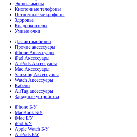
Экшн-камеры
Кнопочные телефоны
Петличные микрофоны
Здоровье
Квадрокоптеры
Умные очки
Для автомобилей
Прочие акссесуары
iPhone Аксессуары
iPad Аксессуары
AirPods Аксессуары
Mac Аксессуары
Samsung Аксессуары
Watch Аксессуары
Кабели
AirTag аксессуары
Зарядные устройства
iPhone Б/У
MacBook Б/У
iMac Б/У
iPad Б/У
Apple Watch Б/У
AirPods Б/У