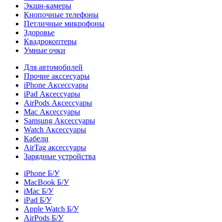
Экшн-камеры
Кнопочные телефоны
Петличные микрофоны
Здоровье
Квадрокоптеры
Умные очки
Для автомобилей
Прочие акссесуары
iPhone Аксессуары
iPad Аксессуары
AirPods Аксессуары
Mac Аксессуары
Samsung Аксессуары
Watch Аксессуары
Кабели
AirTag аксессуары
Зарядные устройства
iPhone Б/У
MacBook Б/У
iMac Б/У
iPad Б/У
Apple Watch Б/У
AirPods Б/У