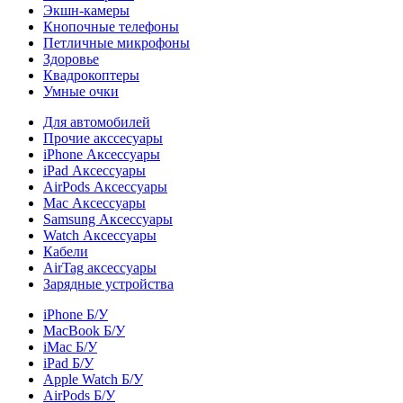
Экшн-камеры
Кнопочные телефоны
Петличные микрофоны
Здоровье
Квадрокоптеры
Умные очки
Для автомобилей
Прочие акссесуары
iPhone Аксессуары
iPad Аксессуары
AirPods Аксессуары
Mac Аксессуары
Samsung Аксессуары
Watch Аксессуары
Кабели
AirTag аксессуары
Зарядные устройства
iPhone Б/У
MacBook Б/У
iMac Б/У
iPad Б/У
Apple Watch Б/У
AirPods Б/У