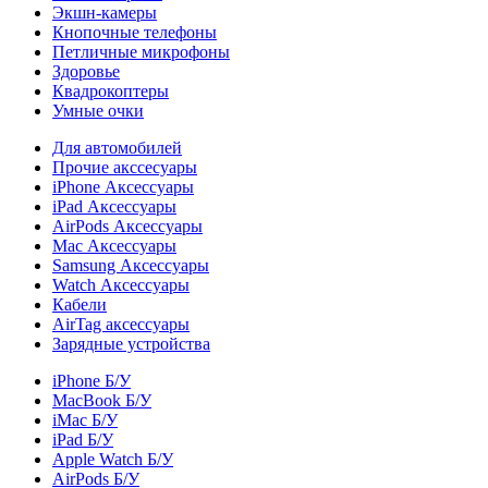
Экшн-камеры
Кнопочные телефоны
Петличные микрофоны
Здоровье
Квадрокоптеры
Умные очки
Для автомобилей
Прочие акссесуары
iPhone Аксессуары
iPad Аксессуары
AirPods Аксессуары
Mac Аксессуары
Samsung Аксессуары
Watch Аксессуары
Кабели
AirTag аксессуары
Зарядные устройства
iPhone Б/У
MacBook Б/У
iMac Б/У
iPad Б/У
Apple Watch Б/У
AirPods Б/У