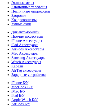
Экшн-камеры
Кнопочные телефоны
Петличные микрофоны
Здоровье
Квадрокоптеры
Умные очки
Для автомобилей
Прочие акссесуары
iPhone Аксессуары
iPad Аксессуары
AirPods Аксессуары
Mac Аксессуары
Samsung Аксессуары
Watch Аксессуары
Кабели
AirTag аксессуары
Зарядные устройства
iPhone Б/У
MacBook Б/У
iMac Б/У
iPad Б/У
Apple Watch Б/У
AirPods Б/У