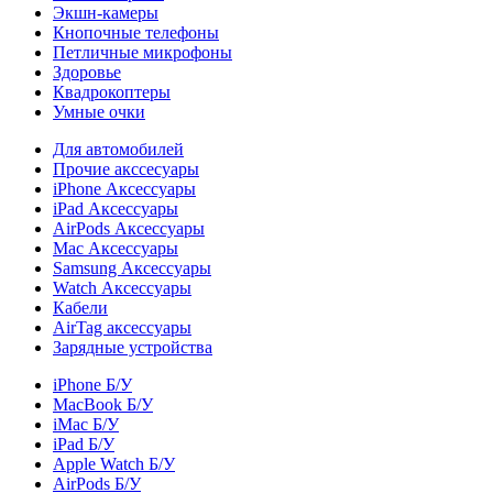
Экшн-камеры
Кнопочные телефоны
Петличные микрофоны
Здоровье
Квадрокоптеры
Умные очки
Для автомобилей
Прочие акссесуары
iPhone Аксессуары
iPad Аксессуары
AirPods Аксессуары
Mac Аксессуары
Samsung Аксессуары
Watch Аксессуары
Кабели
AirTag аксессуары
Зарядные устройства
iPhone Б/У
MacBook Б/У
iMac Б/У
iPad Б/У
Apple Watch Б/У
AirPods Б/У