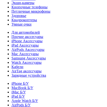
Экшн-камеры
Кнопочные телефоны
Петличные микрофоны
Здоровье
Квадрокоптеры
Умные очки
Для автомобилей
Прочие акссесуары
iPhone Аксессуары
iPad Аксессуары
AirPods Аксессуары
Mac Аксессуары
Samsung Аксессуары
Watch Аксессуары
Кабели
AirTag аксессуары
Зарядные устройства
iPhone Б/У
MacBook Б/У
iMac Б/У
iPad Б/У
Apple Watch Б/У
AirPods Б/У