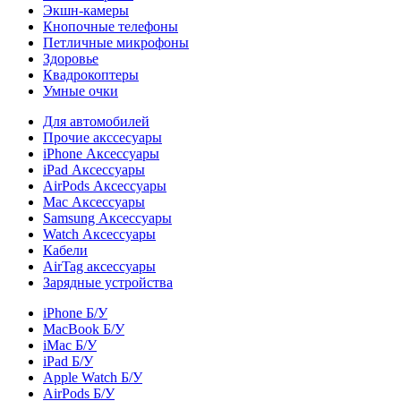
Экшн-камеры
Кнопочные телефоны
Петличные микрофоны
Здоровье
Квадрокоптеры
Умные очки
Для автомобилей
Прочие акссесуары
iPhone Аксессуары
iPad Аксессуары
AirPods Аксессуары
Mac Аксессуары
Samsung Аксессуары
Watch Аксессуары
Кабели
AirTag аксессуары
Зарядные устройства
iPhone Б/У
MacBook Б/У
iMac Б/У
iPad Б/У
Apple Watch Б/У
AirPods Б/У