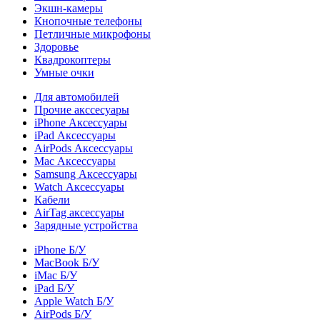
Экшн-камеры
Кнопочные телефоны
Петличные микрофоны
Здоровье
Квадрокоптеры
Умные очки
Для автомобилей
Прочие акссесуары
iPhone Аксессуары
iPad Аксессуары
AirPods Аксессуары
Mac Аксессуары
Samsung Аксессуары
Watch Аксессуары
Кабели
AirTag аксессуары
Зарядные устройства
iPhone Б/У
MacBook Б/У
iMac Б/У
iPad Б/У
Apple Watch Б/У
AirPods Б/У