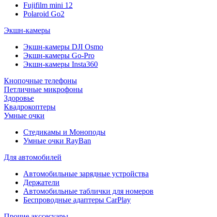
Fujifilm mini 12
Polaroid Go2
Экшн-камеры
Экшн-камеры DJI Osmo
Экшн-камеры Go-Pro
Экшн-камеры Insta360
Кнопочные телефоны
Петличные микрофоны
Здоровье
Квадрокоптеры
Умные очки
Стедикамы и Моноподы
Умные очки RayBan
Для автомобилей
Автомобильные зарядные устройства
Держатели
Автомобильные таблички для номеров
Беспроводные адаптеры CarPlay
Прочие акссесуары