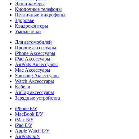
Экшн-камеры
Кнопочные телефоны
Петличные микрофоны
Здоровье
Квадрокоптеры
Умные очки
Для автомобилей
Прочие акссесуары
iPhone Аксессуары
iPad Аксессуары
AirPods Аксессуары
Mac Аксессуары
Samsung Аксессуары
Watch Аксессуары
Кабели
AirTag аксессуары
Зарядные устройства
iPhone Б/У
MacBook Б/У
iMac Б/У
iPad Б/У
Apple Watch Б/У
AirPods Б/У