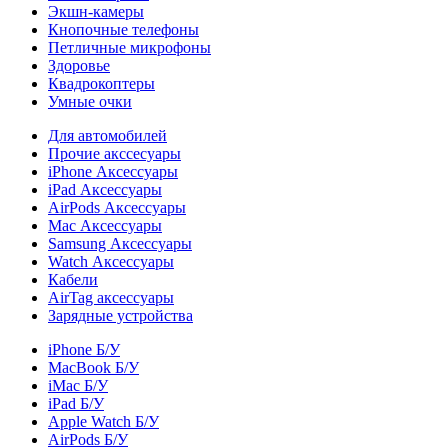
Экшн-камеры
Кнопочные телефоны
Петличные микрофоны
Здоровье
Квадрокоптеры
Умные очки
Для автомобилей
Прочие акссесуары
iPhone Аксессуары
iPad Аксессуары
AirPods Аксессуары
Mac Аксессуары
Samsung Аксессуары
Watch Аксессуары
Кабели
AirTag аксессуары
Зарядные устройства
iPhone Б/У
MacBook Б/У
iMac Б/У
iPad Б/У
Apple Watch Б/У
AirPods Б/У