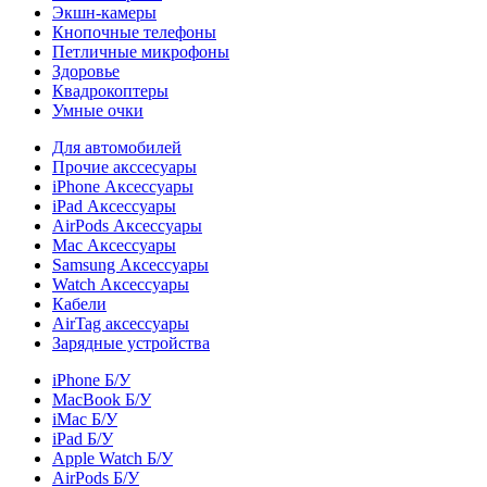
Экшн-камеры
Кнопочные телефоны
Петличные микрофоны
Здоровье
Квадрокоптеры
Умные очки
Для автомобилей
Прочие акссесуары
iPhone Аксессуары
iPad Аксессуары
AirPods Аксессуары
Mac Аксессуары
Samsung Аксессуары
Watch Аксессуары
Кабели
AirTag аксессуары
Зарядные устройства
iPhone Б/У
MacBook Б/У
iMac Б/У
iPad Б/У
Apple Watch Б/У
AirPods Б/У