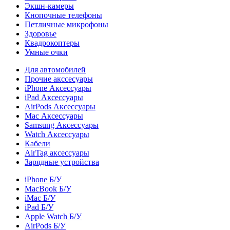
Экшн-камеры
Кнопочные телефоны
Петличные микрофоны
Здоровье
Квадрокоптеры
Умные очки
Для автомобилей
Прочие акссесуары
iPhone Аксессуары
iPad Аксессуары
AirPods Аксессуары
Mac Аксессуары
Samsung Аксессуары
Watch Аксессуары
Кабели
AirTag аксессуары
Зарядные устройства
iPhone Б/У
MacBook Б/У
iMac Б/У
iPad Б/У
Apple Watch Б/У
AirPods Б/У