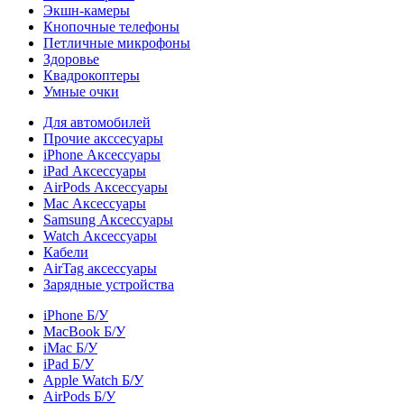
Экшн-камеры
Кнопочные телефоны
Петличные микрофоны
Здоровье
Квадрокоптеры
Умные очки
Для автомобилей
Прочие акссесуары
iPhone Аксессуары
iPad Аксессуары
AirPods Аксессуары
Mac Аксессуары
Samsung Аксессуары
Watch Аксессуары
Кабели
AirTag аксессуары
Зарядные устройства
iPhone Б/У
MacBook Б/У
iMac Б/У
iPad Б/У
Apple Watch Б/У
AirPods Б/У