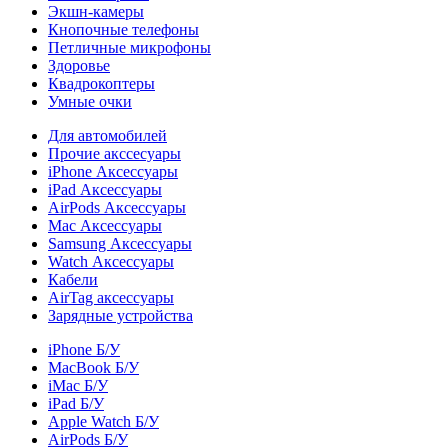
Экшн-камеры
Кнопочные телефоны
Петличные микрофоны
Здоровье
Квадрокоптеры
Умные очки
Для автомобилей
Прочие акссесуары
iPhone Аксессуары
iPad Аксессуары
AirPods Аксессуары
Mac Аксессуары
Samsung Аксессуары
Watch Аксессуары
Кабели
AirTag аксессуары
Зарядные устройства
iPhone Б/У
MacBook Б/У
iMac Б/У
iPad Б/У
Apple Watch Б/У
AirPods Б/У