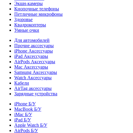
Экшн-камеры
Кнопочные телефоны
Петличные микрофоны
Здоровье
Квадрокоптеры
Умные очки
Для автомобилей
Прочие акссесуары
iPhone Аксессуары
iPad Аксессуары
AirPods Аксессуары
Mac Аксессуары
Samsung Аксессуары
Watch Аксессуары
Кабели
AirTag аксессуары
Зарядные устройства
iPhone Б/У
MacBook Б/У
iMac Б/У
iPad Б/У
Apple Watch Б/У
AirPods Б/У