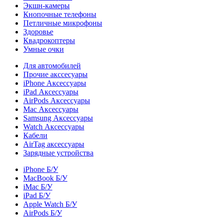
Экшн-камеры
Кнопочные телефоны
Петличные микрофоны
Здоровье
Квадрокоптеры
Умные очки
Для автомобилей
Прочие акссесуары
iPhone Аксессуары
iPad Аксессуары
AirPods Аксессуары
Mac Аксессуары
Samsung Аксессуары
Watch Аксессуары
Кабели
AirTag аксессуары
Зарядные устройства
iPhone Б/У
MacBook Б/У
iMac Б/У
iPad Б/У
Apple Watch Б/У
AirPods Б/У