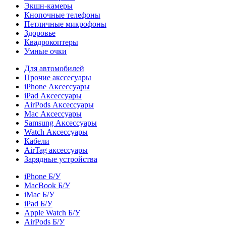
Экшн-камеры
Кнопочные телефоны
Петличные микрофоны
Здоровье
Квадрокоптеры
Умные очки
Для автомобилей
Прочие акссесуары
iPhone Аксессуары
iPad Аксессуары
AirPods Аксессуары
Mac Аксессуары
Samsung Аксессуары
Watch Аксессуары
Кабели
AirTag аксессуары
Зарядные устройства
iPhone Б/У
MacBook Б/У
iMac Б/У
iPad Б/У
Apple Watch Б/У
AirPods Б/У