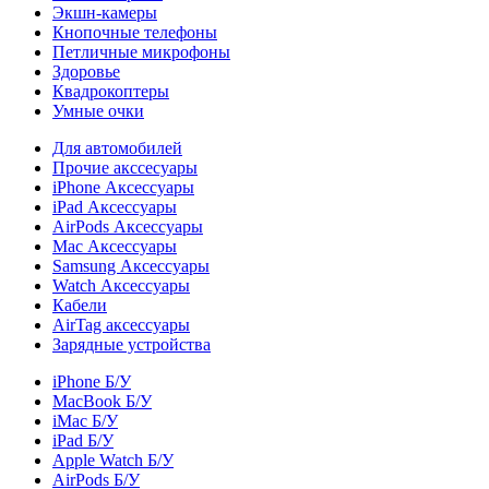
Экшн-камеры
Кнопочные телефоны
Петличные микрофоны
Здоровье
Квадрокоптеры
Умные очки
Для автомобилей
Прочие акссесуары
iPhone Аксессуары
iPad Аксессуары
AirPods Аксессуары
Mac Аксессуары
Samsung Аксессуары
Watch Аксессуары
Кабели
AirTag аксессуары
Зарядные устройства
iPhone Б/У
MacBook Б/У
iMac Б/У
iPad Б/У
Apple Watch Б/У
AirPods Б/У